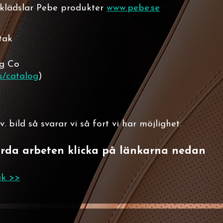
sklädslar Pebe produkter
www.pebe.se
tak
g Co
s/catalog
)
 bild så svarar vi så fort vi har möjlighet.
förda arbeten klicka på länkarna nedan
ak >>