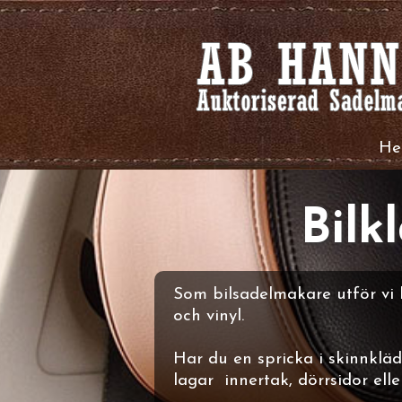
H
Bilk
Som bilsadelmakare utför vi b
och vinyl.
Har du en spricka i skinnkläd
lagar innertak, dörrsidor elle