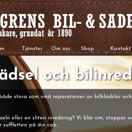
em
Tjänster
Om oss
Shop
Kontakt
lädsel och bilinre
åde stora som små reparationer av bilklädslar och b
seln eller en sliten inredning? Vi klär om, stoppar o
r suffletten på din cab.