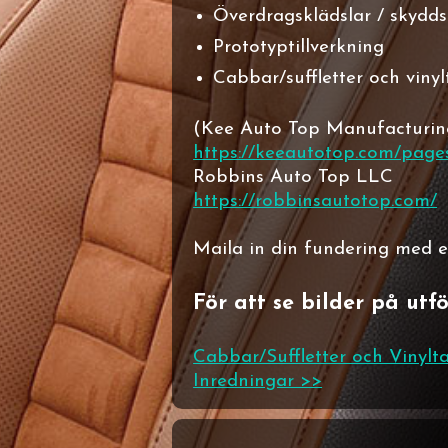
Överdragsklädslar / skydd
Prototyptillverkning
Cabbar/suffletter och vinyl
(Kee Auto Top Manufacturin
https://keeautotop.com/page
Robbins Auto Top LLC
https://robbinsautotop.com/
Maila in din fundering med ev.
För att se bilder på ut
Cabbar/Suffletter och Vinylt
Inredningar >>