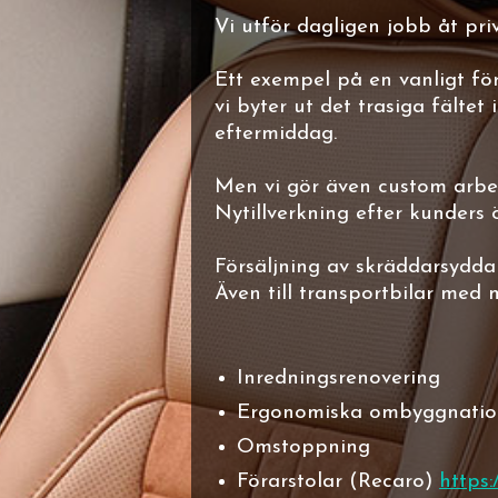
Vi utför dagligen jobb åt pri
Ett exempel på en vanligt fö
vi byter ut det trasiga fältet
eftermiddag.
Men vi gör även custom arbet
Nytillverkning efter kunders
Försäljning av skräddarsydda 
Även till transportbilar med m
Inredningsrenovering
Ergonomiska ombyggnation
Omstoppning
Förarstolar (Recaro)
https: