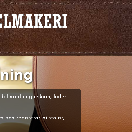
dning
ilinredning i skinn, läder
m och reparerar bilstolar,