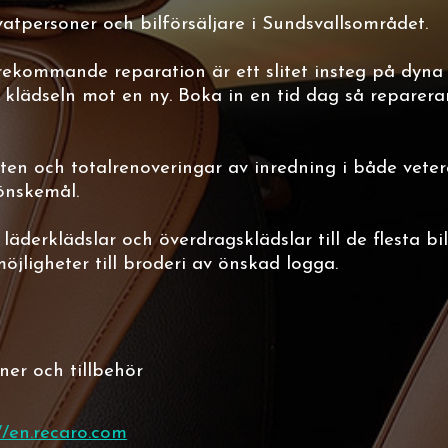
vatpersoner och bilförsäljare i Sundsvallsområdet.
rekommande reparation är ett slitet insteg på dyna 
 i klädseln mot en ny. Boka in en tid dag så reparer
en och totalrenoveringar av inredning i både veter
 önskemål.
läderklädslar och överdragsklädslar till de flesta bi
öjligheter till broderi av önskad logga.
er och tillbehör
//en.recaro.com